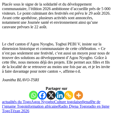
Placée sous le signe de la solidarité et du développement
communautaire, l’édition 2026 ambitionne d’accueillir près de 5 000
visiteurs. Le point culminant des festivités est prévu le 29 août 2026.
Avant cette apothéose, plusieurs activités sont annoncées,
notamment une Journée santé et environnement ainsi qu’une
caravane prévues le 22 août.
Le chef canton d’Agou Nyogbo, Togbui PEBI V, insiste sur la
dimension historique et communautaire de cette célébration. « Ce
n’est pas seulement une festivité, c’est aussi un moyen pour nous de
trouver des solutions au développement d’Agou Nyogbo. Grâce à
cette fête, nous menons déjà des projets. Elle permet aux filles et fils
de la localité de se retrouver au moins une fois par an, et je les invite
à faire davantage pour notre canton », affirme-t-il.
Joanitha BLAVO-TSRI
Partager sur
actualités du Togo
Agou Nyogbo
Culture togolaise
djena
fête de
l’igname Togo
information africaine
Radio Djena Togo
radio en ligne
Togo
Tézan 2026