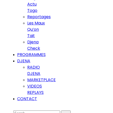
Actu
Togo
Reportages
Les Maux
Qu’on
Tait
Djena
Check
PROGRAMMES
DJENA
RADIO
DJENA
MARKETPLACE
VIDEOS
REPLAYS
CONTACT