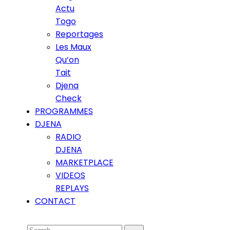
Actu
Togo
Reportages
Les Maux
Qu’on
Tait
Djena
Check
PROGRAMMES
DJENA
RADIO
DJENA
MARKETPLACE
VIDEOS
REPLAYS
CONTACT