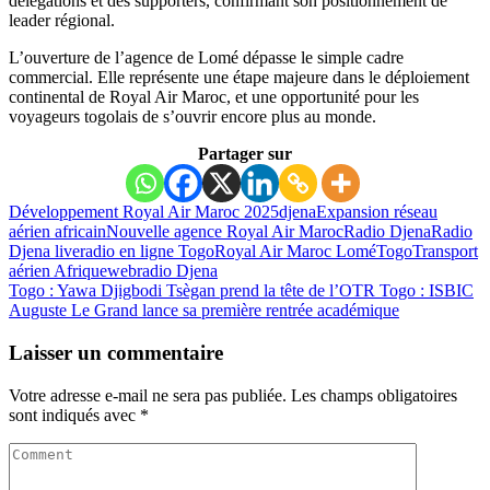
délégations et des supporters, confirmant son positionnement de
leader régional.
L’ouverture de l’agence de Lomé dépasse le simple cadre
commercial. Elle représente une étape majeure dans le déploiement
continental de Royal Air Maroc, et une opportunité pour les
voyageurs togolais de s’ouvrir encore plus au monde.
Partager sur
Développement Royal Air Maroc 2025
djena
Expansion réseau
aérien africain
Nouvelle agence Royal Air Maroc
Radio Djena
Radio
Djena live
radio en ligne Togo
Royal Air Maroc Lomé
Togo
Transport
aérien Afrique
webradio Djena
Togo : Yawa Djigbodi Tsègan prend la tête de l’OTR
Togo : ISBIC
Auguste Le Grand lance sa première rentrée académique
Laisser un commentaire
Votre adresse e-mail ne sera pas publiée.
Les champs obligatoires
sont indiqués avec
*