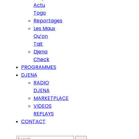
Actu
Togo
Reportages
Les Maux
Qu’on
Tait
Djena
Check
PROGRAMMES
DJENA
RADIO
DJENA
MARKETPLACE
VIDEOS
REPLAYS
CONTACT