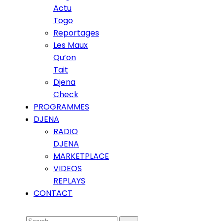
Actu
Togo
Reportages
Les Maux
Qu’on
Tait
Djena
Check
PROGRAMMES
DJENA
RADIO
DJENA
MARKETPLACE
VIDEOS
REPLAYS
CONTACT