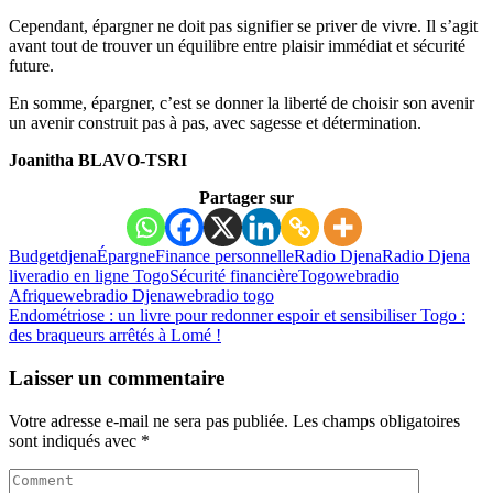
Cependant, épargner ne doit pas signifier se priver de vivre. Il s’agit
avant tout de trouver un équilibre entre plaisir immédiat et sécurité
future.
En somme, épargner, c’est se donner la liberté de choisir son avenir
un avenir construit pas à pas, avec sagesse et détermination.
Joanitha BLAVO-TSRI
Partager sur
Budget
djena
Épargne
Finance personnelle
Radio Djena
Radio Djena
live
radio en ligne Togo
Sécurité financière
Togo
webradio
Afrique
webradio Djena
webradio togo
Endométriose : un livre pour redonner espoir et sensibiliser
Togo :
des braqueurs arrêtés à Lomé !
Laisser un commentaire
Votre adresse e-mail ne sera pas publiée.
Les champs obligatoires
sont indiqués avec
*