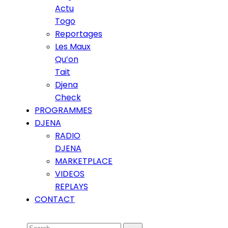
Actu
Togo
Reportages
Les Maux
Qu’on
Tait
Djena
Check
PROGRAMMES
DJENA
RADIO
DJENA
MARKETPLACE
VIDEOS
REPLAYS
CONTACT