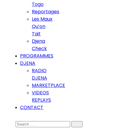
Togo
Reportages
Les Maux
Qu’on
Tait
Djena
Check
PROGRAMMES
DJENA
RADIO
DJENA
MARKETPLACE
VIDEOS
REPLAYS
CONTACT