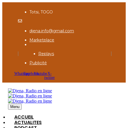
Totsi, TOGO
djena.info@gmail.com
Marketplace
Replays
Publicité
Whatsapp
Facebook
Youtube
X-
twitter
Menu
ACCUEIL
ACTUALITES
PODCAST