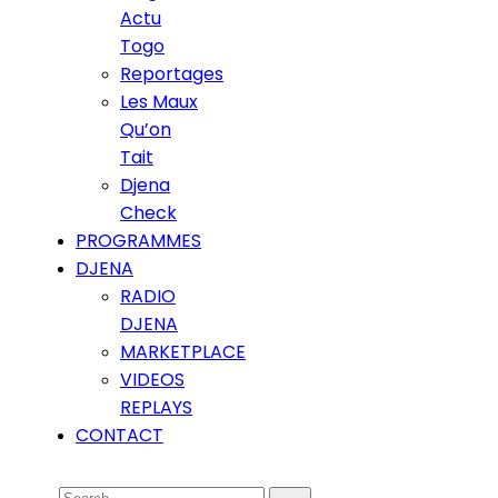
Actu
Togo
Reportages
Les Maux
Qu’on
Tait
Djena
Check
PROGRAMMES
DJENA
RADIO
DJENA
MARKETPLACE
VIDEOS
REPLAYS
CONTACT