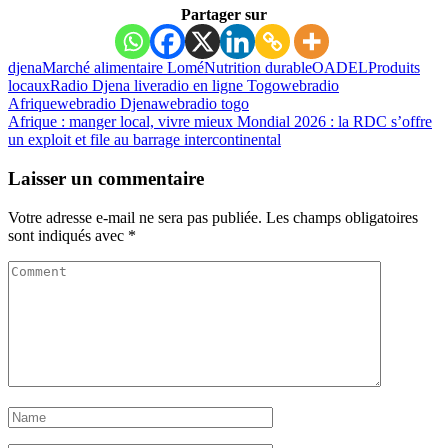
Partager sur
djena
Marché alimentaire Lomé
Nutrition durable
OADEL
Produits
locaux
Radio Djena live
radio en ligne Togo
webradio
Afrique
webradio Djena
webradio togo
Afrique : manger local, vivre mieux
Mondial 2026 : la RDC s’offre
un exploit et file au barrage intercontinental
Laisser un commentaire
Votre adresse e-mail ne sera pas publiée.
Les champs obligatoires
sont indiqués avec
*