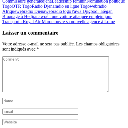
Commissaire générale
djena
Leadership féminin
Nomination politique
Togo
OTR Togo
Radio Djena
radio en ligne Togo
webradio
Afrique
webradio Djena
webradio togo
Yawa Djigbodi Tsègan
Braquage à Hedjranawoé : une voiture attaquée en plein jour
Transport : Royal Air Maroc ouvre sa nouvelle agence à Lomé
Laisser un commentaire
Votre adresse e-mail ne sera pas publiée.
Les champs obligatoires
sont indiqués avec
*