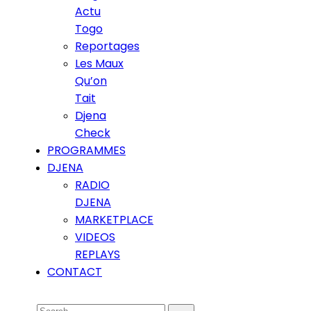
Actu
Togo
Reportages
Les Maux
Qu’on
Tait
Djena
Check
PROGRAMMES
DJENA
RADIO
DJENA
MARKETPLACE
VIDEOS
REPLAYS
CONTACT