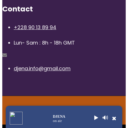
Contact
+228 90 13 89 94
Lun- Sam : 8h - 18h GMT
djena.info@gmail.com
© 2025 | Radio Djena, tous droits reservés
DJENA
▶️
🔊
✖
on air
Title