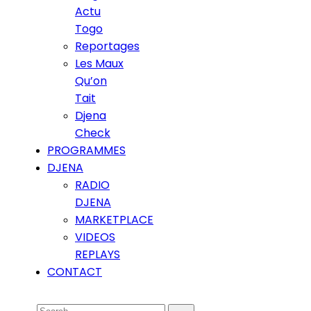
Actu
Togo
Reportages
Les Maux
Qu’on
Tait
Djena
Check
PROGRAMMES
DJENA
RADIO
DJENA
MARKETPLACE
VIDEOS
REPLAYS
CONTACT