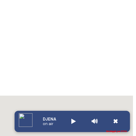
DJENA
▶️
🔊
✖
on air
Développé par OTIYA