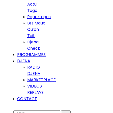
Actu
Togo
Reportages
Les Maux
Qu’on
Tait
Djena
Check
PROGRAMMES
DJENA
RADIO
DJENA
MARKETPLACE
VIDEOS
REPLAYS
CONTACT