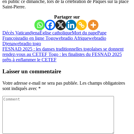
en public ce dimanche, lors de la célébration de Pâques sur la place
Saint-Pierre.
Partager sur
Décès Vatican
djena
Église catholique
Mort du pape
Pape
François
radio en ligne Togo
webradio Afrique
webradio
Djena
webradio togo
FESNAD 2025 : les danses traditionnelles togolaises se donnent
rendez-vous au CETEF
Togo : les finalistes du FESNAD 2025
prêts à enflammer le CETEF
Laisser un commentaire
Votre adresse e-mail ne sera pas publiée.
Les champs obligatoires
sont indiqués avec
*