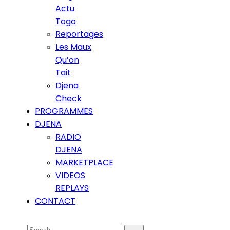
Actu
Togo
Reportages
Les Maux
Qu’on
Tait
Djena
Check
PROGRAMMES
DJENA
RADIO
DJENA
MARKETPLACE
VIDEOS
REPLAYS
CONTACT