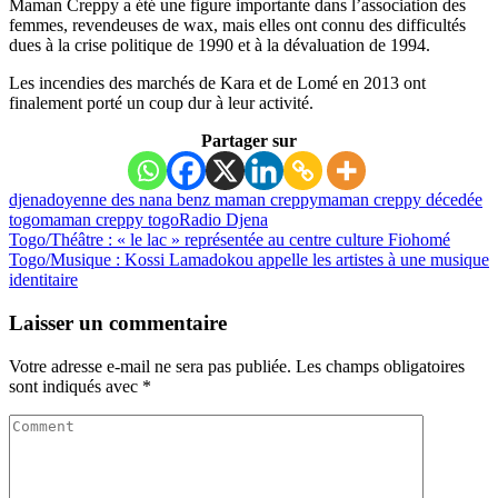
Maman Creppy a été une figure importante dans l’association des
femmes, revendeuses de wax, mais elles ont connu des difficultés
dues à la crise politique de 1990 et à la dévaluation de 1994.
Les incendies des marchés de Kara et de Lomé en 2013 ont
finalement porté un coup dur à leur activité.
Partager sur
djena
doyenne des nana benz maman creppy
maman creppy décedée
togo
maman creppy togo
Radio Djena
Togo/Théâtre : « le lac » représentée au centre culture Fiohomé
Togo/Musique : Kossi Lamadokou appelle les artistes à une musique
identitaire
Laisser un commentaire
Votre adresse e-mail ne sera pas publiée.
Les champs obligatoires
sont indiqués avec
*