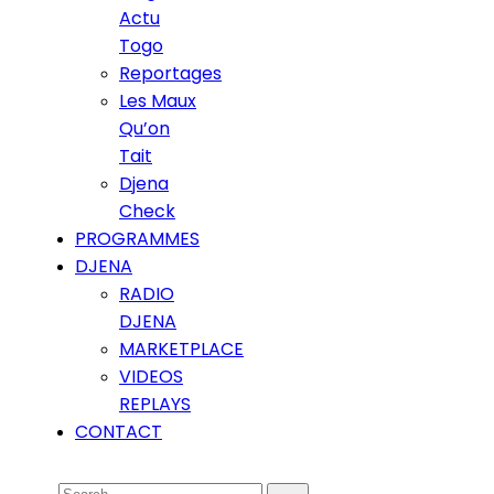
Actu
Togo
Reportages
Les Maux
Qu’on
Tait
Djena
Check
PROGRAMMES
DJENA
RADIO
DJENA
MARKETPLACE
VIDEOS
REPLAYS
CONTACT