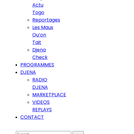
Actu
Togo
Reportages
Les Maux
Qu’on
Tait
Djena
Check
PROGRAMMES
DJENA
RADIO
DJENA
MARKETPLACE
VIDEOS
REPLAYS
CONTACT