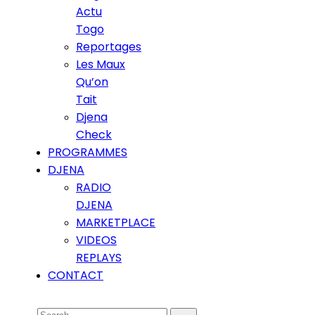
Actu
Togo
Reportages
Les Maux
Qu’on
Tait
Djena
Check
PROGRAMMES
DJENA
RADIO
DJENA
MARKETPLACE
VIDEOS
REPLAYS
CONTACT