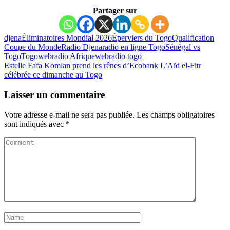
Partager sur
djena
Éliminatoires Mondial 2026
Éperviers du Togo
Qualification
Coupe du Monde
Radio Djena
radio en ligne Togo
Sénégal vs
Togo
Togo
webradio Afrique
webradio togo
Estelle Fafa Komlan prend les rênes d’Ecobank
L’Aïd el-Fitr
célébrée ce dimanche au Togo
Laisser un commentaire
Votre adresse e-mail ne sera pas publiée.
Les champs obligatoires
sont indiqués avec
*