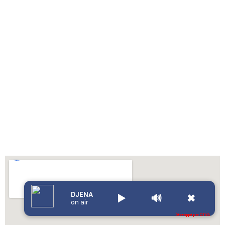
DJENA
▶️
🔊
✖
on air
Développé par OTIYA