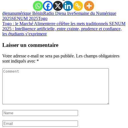
djena
numérique Bénin
Radio Djena live
Semaine du Numérique
2025
SENUM 2025
Togo
Togo : le Marché Alimenterre célèbre les mets traditionnels
SENUM
2025 : Intelligence artificielle, entre crainte, prudence et confiance,
les étudiants s’expriment
Laisser un commentaire
Votre adresse e-mail ne sera pas publiée.
Les champs obligatoires
sont indiqués avec
*