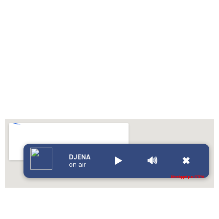
DJENA
▶️
🔊
✖
on air
Développé par OTIYA