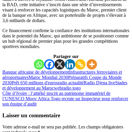
la BAD, cette initiative s’inscrit dans une série d’investissements
visant à renforcer les capacités logistiques du Maroc, premier client
de la banque en Afrique, avec un portefeuille de projets s’élevant à
3,6 milliards de dollars.
Ce financement confirme la confiance des institutions internationales
dans le potentiel du Maroc, qui ambitionne de se positionner comme
un hub régional de premier plan pour les grandes compétitions
sportives mondiales.
Partager sur
Banque africaine de développement
Infrastructures ferroviaires et
aéroportuaires
Maroc Mondial 2030
Préparatifs Coupe du Monde
2030
Prêt 650 millions d'euros
radio actualité
Radio Djena live
Stades
et développement au Maroc
webradio togo
Côte d’Ivoire : l’attiéké inscrit au patrimoine immatériel de
l’UNESCO
Moov Africa Togo recrute un Inspecteur pour renforcer
son équipe d’audit
Laisser un commentaire
Votre adresse e-mail ne sera pas publiée.
Les champs obligatoires