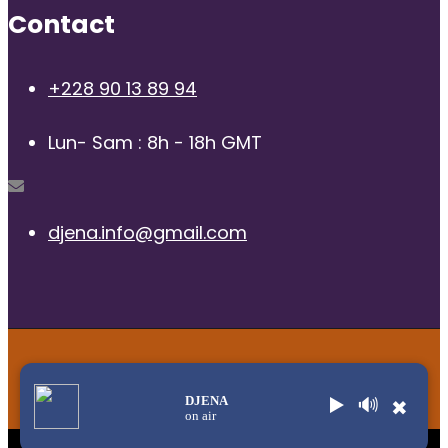
Contact
+228 90 13 89 94
Lun- Sam : 8h - 18h GMT
djena.info@gmail.com
© 2025 | Radio Djena, tous droits reservés
DJENA
▶️
🔊
✖
on air
Title