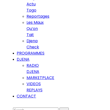
Actu
Togo
Reportages
Les Maux
Qu’on
Tait
Djena
Check
PROGRAMMES
DJENA
RADIO
DJENA
MARKETPLACE
VIDEOS
REPLAYS
CONTACT