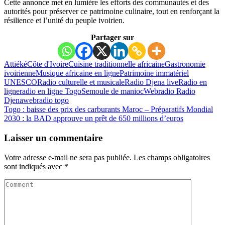
Cette annonce met en lumière les efforts des communautés et des
autorités pour préserver ce patrimoine culinaire, tout en renforçant la
résilience et l’unité du peuple ivoirien.
Partager sur
Attiéké
Côte d'Ivoire
Cuisine traditionnelle africaine
Gastronomie
ivoirienne
Musique africaine en ligne
Patrimoine immatériel
UNESCO
Radio culturelle et musicale
Radio Djena live
Radio en
ligne
radio en ligne Togo
Semoule de manioc
Webradio Radio
Djena
webradio togo
Togo : baisse des prix des carburants
Maroc – Préparatifs Mondial
2030 : la BAD approuve un prêt de 650 millions d’euros
Laisser un commentaire
Votre adresse e-mail ne sera pas publiée.
Les champs obligatoires
sont indiqués avec
*