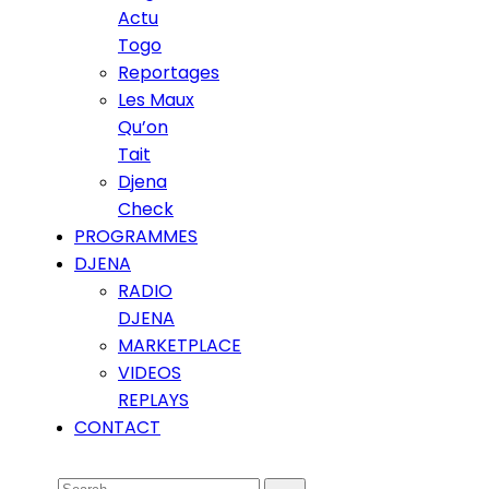
Actu
Togo
Reportages
Les Maux
Qu’on
Tait
Djena
Check
PROGRAMMES
DJENA
RADIO
DJENA
MARKETPLACE
VIDEOS
REPLAYS
CONTACT