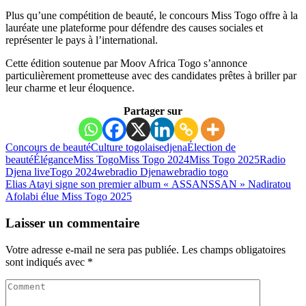
Plus qu’une compétition de beauté, le concours Miss Togo offre à la
lauréate une plateforme pour défendre des causes sociales et
représenter le pays à l’international.
Cette édition soutenue par Moov Africa Togo s’annonce
particulièrement prometteuse avec des candidates prêtes à briller par
leur charme et leur éloquence.
Partager sur
Concours de beauté
Culture togolaise
djena
Élection de
beauté
Élégance
Miss Togo
Miss Togo 2024
Miss Togo 2025
Radio
Djena live
Togo 2024
webradio Djena
webradio togo
Elias Atayi signe son premier album « ASSANSSAN »
Nadiratou
Afolabi élue Miss Togo 2025
Laisser un commentaire
Votre adresse e-mail ne sera pas publiée.
Les champs obligatoires
sont indiqués avec
*