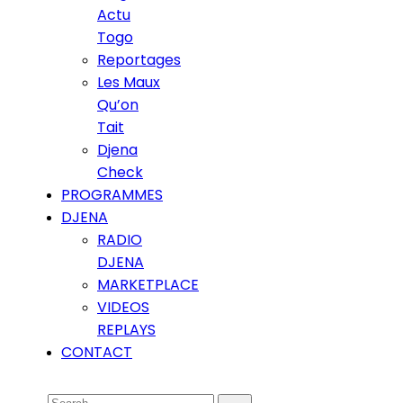
Actu
Togo
Reportages
Les Maux
Qu’on
Tait
Djena
Check
PROGRAMMES
DJENA
RADIO
DJENA
MARKETPLACE
VIDEOS
REPLAYS
CONTACT