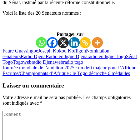
du Sénat, institué par la récente réforme constitutionnelle.
Voici la liste des 20 Sénateurs nommés :
Partager sur
Faure Gnassingbé
Joseph Kokou Koffigoh
Nomination
sénateurs
Radio Djena
Radio en ligne Djena
radio en ligne Togo
Sénat
Togo
Togo
webradio Djena
webradio togo
Journée mondiale de l’audition 2025 : un défi majeur pour l’Afrique
Escrime/Championnats d’Afrique : le Togo décroche 6 médailles
Laisser un commentaire
Votre adresse e-mail ne sera pas publiée.
Les champs obligatoires
sont indiqués avec
*