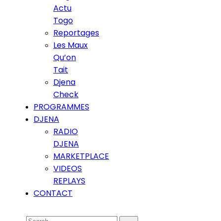
Actu
Togo
Reportages
Les Maux
Qu’on
Tait
Djena
Check
PROGRAMMES
DJENA
RADIO
DJENA
MARKETPLACE
VIDEOS
REPLAYS
CONTACT