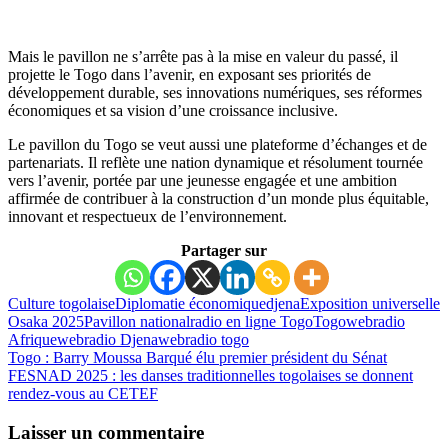
Mais le pavillon ne s’arrête pas à la mise en valeur du passé, il
projette le Togo dans l’avenir, en exposant ses priorités de
développement durable, ses innovations numériques, ses réformes
économiques et sa vision d’une croissance inclusive.
Le pavillon du Togo se veut aussi une plateforme d’échanges et de
partenariats. Il reflète une nation dynamique et résolument tournée
vers l’avenir, portée par une jeunesse engagée et une ambition
affirmée de contribuer à la construction d’un monde plus équitable,
innovant et respectueux de l’environnement.
Partager sur
Culture togolaise
Diplomatie économique
djena
Exposition universelle
Osaka 2025
Pavillon national
radio en ligne Togo
Togo
webradio
Afrique
webradio Djena
webradio togo
Togo : Barry Moussa Barqué élu premier président du Sénat
FESNAD 2025 : les danses traditionnelles togolaises se donnent
rendez-vous au CETEF
Laisser un commentaire