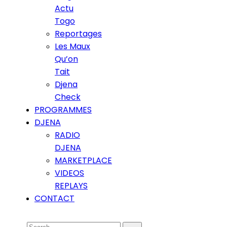
Actu
Togo
Reportages
Les Maux
Qu’on
Tait
Djena
Check
PROGRAMMES
DJENA
RADIO
DJENA
MARKETPLACE
VIDEOS
REPLAYS
CONTACT