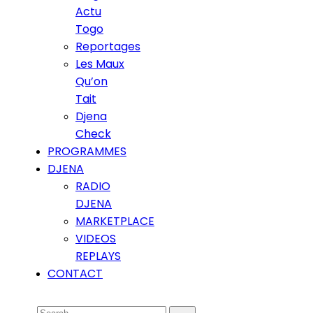
Actu
Togo
Reportages
Les Maux
Qu’on
Tait
Djena
Check
PROGRAMMES
DJENA
RADIO
DJENA
MARKETPLACE
VIDEOS
REPLAYS
CONTACT