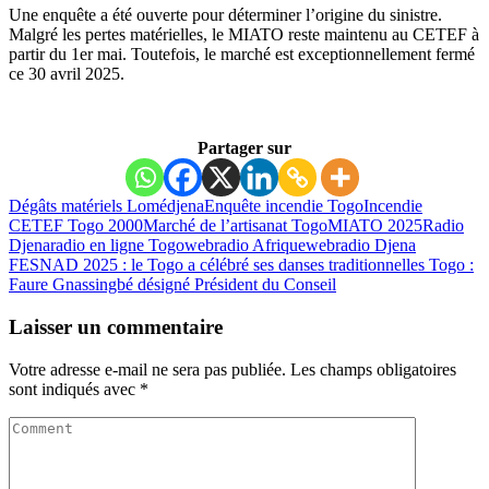
Une enquête a été ouverte pour déterminer l’origine du sinistre.
Malgré les pertes matérielles, le MIATO reste maintenu au CETEF à
partir du 1er mai. Toutefois, le marché est exceptionnellement fermé
ce 30 avril 2025.
Partager sur
Dégâts matériels Lomé
djena
Enquête incendie Togo
Incendie
CETEF Togo 2000
Marché de l’artisanat Togo
MIATO 2025
Radio
Djena
radio en ligne Togo
webradio Afrique
webradio Djena
FESNAD 2025 : le Togo a célébré ses danses traditionnelles
Togo :
Faure Gnassingbé désigné Président du Conseil
Laisser un commentaire
Votre adresse e-mail ne sera pas publiée.
Les champs obligatoires
sont indiqués avec
*