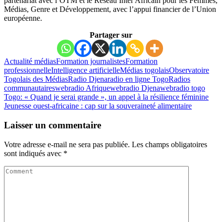
partenariat avec l’OTM et le Réseau Inter Africain pour les Femmes,
Médias, Genre et Développement, avec l’appui financier de l’Union
européenne.
Partager sur
Actualité médias
Formation journalistes
Formation
professionnelle
Intelligence artificielle
Médias togolais
Observatoire
Togolais des Médias
Radio Djena
radio en ligne Togo
Radios
communautaires
webradio Afrique
webradio Djena
webradio togo
Togo: « Quand je serai grande », un appel à la résilience féminine
Jeunesse ouest-africaine : cap sur la souveraineté alimentaire
Laisser un commentaire
Votre adresse e-mail ne sera pas publiée.
Les champs obligatoires
sont indiqués avec
*