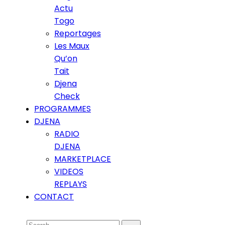
Actu
Togo
Reportages
Les Maux
Qu’on
Tait
Djena
Check
PROGRAMMES
DJENA
RADIO
DJENA
MARKETPLACE
VIDEOS
REPLAYS
CONTACT