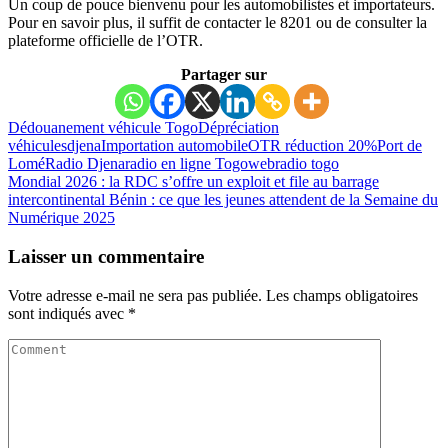
Un coup de pouce bienvenu pour les automobilistes et importateurs.
Pour en savoir plus, il suffit de contacter le 8201 ou de consulter la
plateforme officielle de l’OTR.
Partager sur
Dédouanement véhicule Togo
Dépréciation
véhicules
djena
Importation automobile
OTR réduction 20%
Port de
Lomé
Radio Djena
radio en ligne Togo
webradio togo
Mondial 2026 : la RDC s’offre un exploit et file au barrage
intercontinental
Bénin : ce que les jeunes attendent de la Semaine du
Numérique 2025
Laisser un commentaire
Votre adresse e-mail ne sera pas publiée.
Les champs obligatoires
sont indiqués avec
*