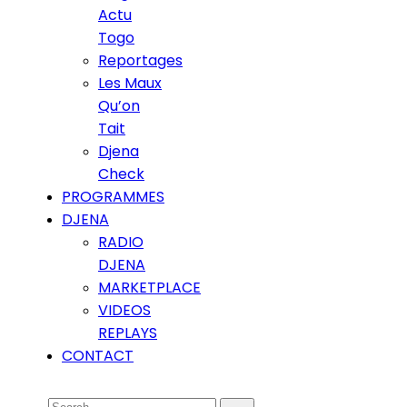
Actu
Togo
Reportages
Les Maux
Qu’on
Tait
Djena
Check
PROGRAMMES
DJENA
RADIO
DJENA
MARKETPLACE
VIDEOS
REPLAYS
CONTACT