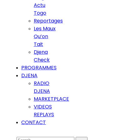
Actu
Togo
Reportages
Les Maux
Qu’on
Tait
Djena
Check
PROGRAMMES
DJENA
RADIO
DJENA
MARKETPLACE
VIDEOS
REPLAYS
CONTACT