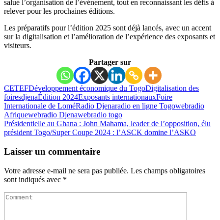
salué l’organisation de l’événement, tout en reconnaissant les défis à
relever pour les prochaines éditions.
Les préparatifs pour l’édition 2025 sont déjà lancés, avec un accent
sur la digitalisation et l’amélioration de l’expérience des exposants et
visiteurs.
Partager sur
CETEF
Développement économique du Togo
Digitalisation des
foires
djena
Édition 2024
Exposants internationaux
Foire
Internationale de Lomé
Radio Djena
radio en ligne Togo
webradio
Afrique
webradio Djena
webradio togo
Présidentielle au Ghana : John Mahama, leader de l’opposition, élu
président
Togo/Super Coupe 2024 : l’ASCK domine l’ASKO
Laisser un commentaire
Votre adresse e-mail ne sera pas publiée.
Les champs obligatoires
sont indiqués avec
*